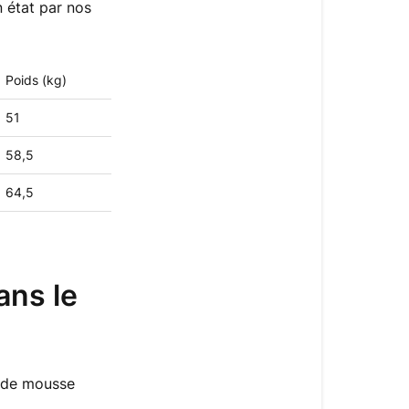
n état par nos
carton
pour
le
matelas
Poids (kg)
Grand
51
Ours
?
58,5
Quelle
64,5
est
la
densité
de
ans le
la
mousse
dans
le
matelas
e de mousse
Grand