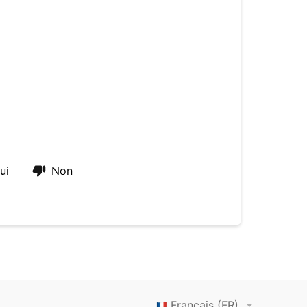
Ours
?
ui
Non
Français (FR)