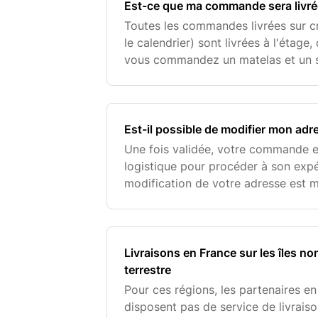
Est-ce que ma commande sera livrée
Toutes les commandes livrées sur c
le calendrier) sont livrées à l'étage, 
vous commandez un matelas et un so
ensemble et dans la pièce de votr
Est-il possible de modifier mon adre
Une fois validée, votre commande e
logistique pour procéder à son expéd
modification de votre adresse est 
N'hésitez pas à nous en informer au 
étudie
Livraisons en France sur les îles no
terrestre
Pour ces régions, les partenaires e
disposent pas de service de livrais