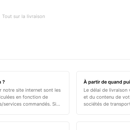
Tout sur la livraison
n ?
À partir de quand puis
 notre site internet sont les
Le délai de livraison
lculées en fonction de
et du contenu de votr
its/services commandés. Si
sociétés de transpo
ultérieure, nous pouvons fai
services en fonction 