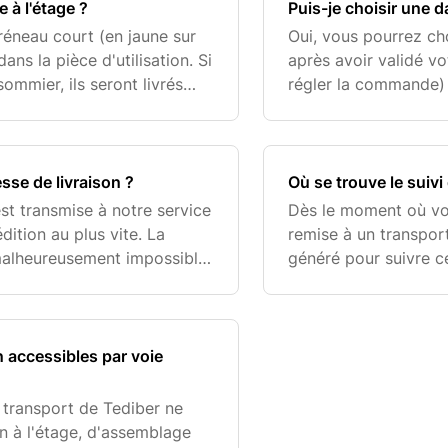
 à l'étage ?
Puis-je choisir une d
réneau court (en jaune sur
Oui, vous pourrez cho
dans la pièce d'utilisation. Si
après avoir validé v
mmier, ils seront livrés
régler la commande)
e choix. Les commandes ave
produits encombrants.
ling
sse de livraison ?
Où se trouve le suivi
st transmise à notre service
Dès le moment où vo
ition au plus vite. La
remise à un transport
malheureusement impossible.
généré pour suivre c
plus vite afin que l'on
suivi, connectez-vou
puis alle
n accessibles par voie
n transport de Tediber ne
on à l'étage, d'assemblage